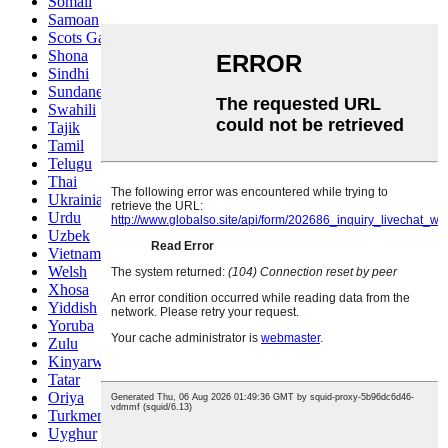
Somali
Samoan
Scots Gaelic
Shona
Sindhi
Sundanese
Swahili
Tajik
Tamil
Telugu
Thai
Ukrainian
Urdu
Uzbek
Vietnamese
Welsh
Xhosa
Yiddish
Yoruba
Zulu
Kinyarwanda
Tatar
Oriya
Turkmen
Uyghur