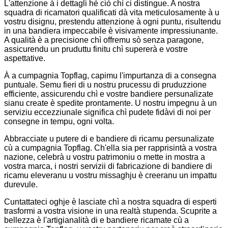
L'attenzione à i dettagli hè ciò chì ci distingue. A nostra
squadra di ricamatori qualificati dà vita meticulosamente à u
vostru disignu, prestendu attenzione à ogni puntu, risultendu
in una bandiera impeccabile è visivamente impressiunante.
A qualità è a precisione chì offremu sò senza paragone,
assicurendu un pruduttu finitu chì supererà e vostre
aspettative.
À a cumpagnia Topflag, capimu l'impurtanza di a consegna
puntuale. Semu fieri di u nostru prucessu di pruduzzione
efficiente, assicurendu chì e vostre bandiere persunalizate
sianu create è spedite prontamente. U nostru impegnu à un
serviziu eccezziunale significa chì pudete fidàvi di noi per
consegne in tempu, ogni volta.
Abbracciate u putere di e bandiere di ricamu persunalizate
cù a cumpagnia Topflag. Ch'ella sia per rapprisintà a vostra
nazione, celebrà u vostru patrimoniu o mette in mostra a
vostra marca, i nostri servizii di fabricazione di bandiere di
ricamu eleveranu u vostru missaghju è creeranu un impattu
durevule.
Cuntattateci oghje è lasciate chì a nostra squadra di esperti
trasformi a vostra visione in una realtà stupenda. Scuprite a
bellezza è l'artigianalità di e bandiere ricamate cù a