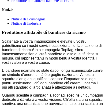
Produttore affidabile di bandiere da ricamo
Nutizie
Nutizie di a cumpagnia
Nutizie di l'industria
Produttore affidabile di bandiere da ricamo
Scatenate a vostra imaginazione è elevate u vostru
patriottismu cù i nostri servizii eccezziunali di fabricazione di
bandiere di ricamu! In a cumpagnia Topflag, simu
immensamente fieri di creà bandiere di alta qualità, fatte su
misura, chì rapprisentanu in modu bellu a vostra identità, i
vostri valori è e vostre cause.
E bandiere ricamate sò state dapoi longu ricunnisciute cum'è
un simbulu d'onore, unità è orgogliu naziunale. A nostra
squadra d'artigiani qualificati capisce l'impurtanza di ogni
puntu, assicurendu chì ogni bandiera chì creemu incarna i
più alti standard di artigianatu è attenzione à i dettagli.
Quandu sceglite a cumpagnia Topflag, sceglite un cumpagnu
dedicatu à dà vita à a vostra visione. Ch'ella sia una squadra
sportiva, una urganizazione guvernamentale, una scola, o un