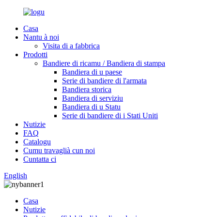
Casa
Nantu à noi
Visita di a fabbrica
Prodotti
Bandiere di ricamu / Bandiera di stampa
Bandiera di u paese
Serie di bandiere di l'armata
Bandiera storica
Bandiera di serviziu
Bandiera di u Statu
Serie di bandiere di i Stati Uniti
Nutizie
FAQ
Catalogu
Cumu travaglià cun noi
Cuntatta ci
English
Casa
Nutizie