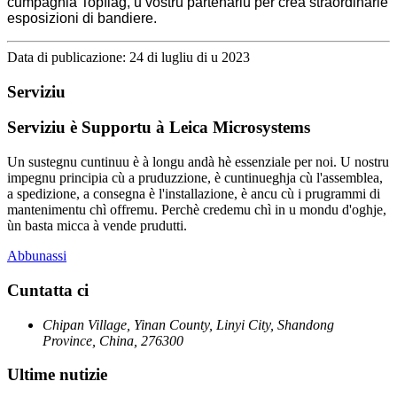
cumpagnia Topflag, u vostru partenariu per creà straordinarie
esposizioni di bandiere.
Data di publicazione: 24 di lugliu di u 2023
Serviziu
Serviziu è Supportu à Leica Microsystems
Un sustegnu cuntinuu è à longu andà hè essenziale per noi. U nostru
impegnu principia cù a pruduzzione, è cuntinueghja cù l'assemblea,
a spedizione, a consegna è l'installazione, è ancu cù i prugrammi di
mantenimentu chì offremu. Perchè credemu chì in u mondu d'oghje,
ùn basta micca à vende prudutti.
Abbunassi
Cuntatta ci
Chipan Village, Yinan County, Linyi City, Shandong
Province, China, 276300
Ultime nutizie