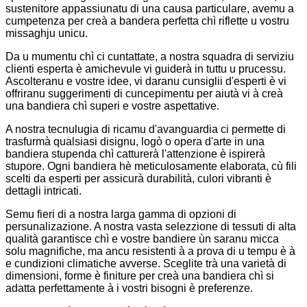
sustenitore appassiunatu di una causa particulare, avemu a
cumpetenza per creà a bandera perfetta chì riflette u vostru
missaghju unicu.
Da u mumentu chì ci cuntattate, a nostra squadra di serviziu
clienti esperta è amichevule vi guiderà in tuttu u prucessu.
Ascolteranu e vostre idee, vi daranu cunsiglii d'esperti è vi
offriranu suggerimenti di cuncepimentu per aiutà vi à creà
una bandiera chì superi e vostre aspettative.
A nostra tecnulugia di ricamu d'avanguardia ci permette di
trasfurmà qualsiasi disignu, logò o opera d'arte in una
bandiera stupenda chì catturerà l'attenzione è ispirerà
stupore. Ogni bandiera hè meticulosamente elaborata, cù fili
scelti da esperti per assicurà durabilità, culori vibranti è
dettagli intricati.
Semu fieri di a nostra larga gamma di opzioni di
persunalizazione. A nostra vasta selezzione di tessuti di alta
qualità garantisce chì e vostre bandiere ùn saranu micca
solu magnifiche, ma ancu resistenti à a prova di u tempu è à
e cundizioni climatiche avverse. Sceglite trà una varietà di
dimensioni, forme è finiture per creà una bandiera chì si
adatta perfettamente à i vostri bisogni è preferenze.