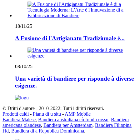
18/11/25
A Fusione di l'Artigianatu Tradiziunale è...
08/10/25
Una varietà di bandiere per risponde à diverse
esigenze.
© Dritti d'autore - 2010-2022: Tutti i diritti riservati.
Prodotti caldi
-
Pianu di u situ
-
AMP Mobile
Bandiera Malese
,
Bandiera australiana cù fondu rossu
,
Bandiera
americana olandese
,
Bandiera per Amsterdam
,
Bandiera Filippina
Hd
,
Bandiera di a Republica Dominicana
,