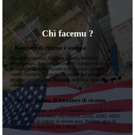
Chì facemu ?
Bandiere di ricamu è stampa
Bandiere naziunali, bandiere di statu, bandiere
persunalizate. Bandiere decorative, bandiere di giardinu,
bandiera di l'armata, bandiere di i marines. Bandiere di
vitture, bandiere di barche. Bandiere per muru/casa. Fatte cù
prucessi cum'è ricamu manuale, ricamu à l'urdinatore,
stampa, cucitura ecc.
Materia prima di bandiere di ricamu
Cum'è, intestazione di tela per bandiere, occhielli in ottone,
filu per cuciri, tela cum'è tela Oxford (210D, 420D, 600D
ecc.) Tessutu di cuttone di diversi gsm. Pudemu ancu fà
prudutti semi-manufatti per i clienti.