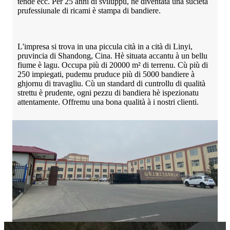
tende ecc. Per 25 anni di sviluppu, hè diventata una sucietà
prufessiunale di ricami è stampa di bandiere.
L'impresa si trova in una piccula cità in a cità di Linyi,
pruvincia di Shandong, Cina. Hè situata accantu à un bellu
fiume è lagu. Occupa più di 20000 m² di terrenu. Cù più di
250 impiegati, pudemu pruduce più di 5000 bandiere à
ghjornu di travagliu. Cù un standard di cuntrollu di qualità
strettu è prudente, ogni pezzu di bandiera hè ispezionatu
attentamente. Offremu una bona qualità à i nostri clienti.