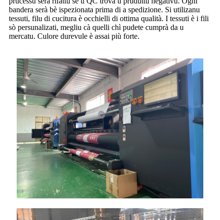
prucessu serà rifattu se u QC trova u pruduttu negativu. Ogni
bandera serà bè ispezionata prima di a spedizione. Si utilizanu
tessuti, filu di cucitura è occhielli di ottima qualità. I ​​tessuti è i fili
sò persunalizati, megliu cà quelli chì pudete cumprà da u
mercatu. Culore durevule è assai più forte.