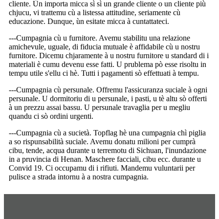
cliente. Ùn importa micca sì sì un grande cliente o un cliente più
chjucu, vi trattemu cù a listessa attitudine, seriamente cù
educazione. Dunque, ùn esitate micca à cuntattateci.
---Cumpagnia cù u furnitore. Avemu stabilitu una relazione
amichevule, uguale, di fiducia mutuale è affidabile cù u nostru
furnitore. Dicemu chjaramente à u nostru furnitore u standard di i
materiali è cumu devenu esse fatti. U prublema pò esse risoltu in
tempu utile s'ellu ci hè. Tutti i pagamenti sò effettuati à tempu.
---Cumpagnia cù persunale. Offremu l'assicuranza suciale à ogni
persunale. U dormitoriu di u persunale, i pasti, u tè altu sò offerti
à un prezzu assai bassu. U persunale travaglia per u megliu
quandu ci sò ordini urgenti.
---Cumpagnia cù a sucietà. Topflag hè una cumpagnia chì piglia
a so rispunsabilità suciale. Avemu donatu milioni per cumprà
cibu, tende, acqua durante u terremotu di Sichuan, l'inundazione
in a pruvincia di Henan. Maschere facciali, cibu ecc. durante u
Convid 19. Ci occupamu di i rifiuti. Mandemu vuluntarii per
pulisce a strada intornu à a nostra cumpagnia.