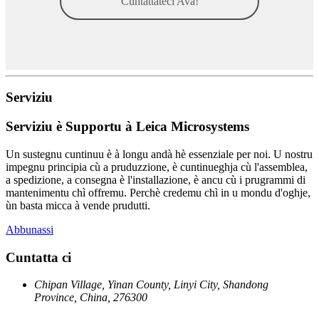
Cuntattateci Avà!
Serviziu
Serviziu è Supportu à Leica Microsystems
Un sustegnu cuntinuu è à longu andà hè essenziale per noi. U nostru
impegnu principia cù a pruduzzione, è cuntinueghja cù l'assemblea,
a spedizione, a consegna è l'installazione, è ancu cù i prugrammi di
mantenimentu chì offremu. Perchè credemu chì in u mondu d'oghje,
ùn basta micca à vende prudutti.
Abbunassi
Cuntatta ci
Chipan Village, Yinan County, Linyi City, Shandong
Province, China, 276300