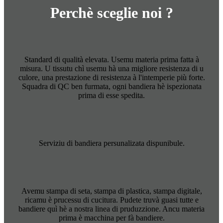
Perchè sceglie noi ?
Standard di qualità elevata. Usemu materia prima fatta à
misura. U tissutu chì usemu hà una migliore resistenza di u
culore, una prestazione di resistenza à l'intemperie più forte.
Squadra di QC ben furmata, ogni bandiera hè ispezionata
prima di esse spedita.
Serviziu di bandiera persunalizata dispunibule.
Avemu stampa di seta, stampa di plastica, stampa digitale,
ricamu è prucessu di cucitura. Pudete truvà guasi tutte e
bandiere quì hè a nostra linea di pruduzzione. Ancu materia
prima è macchina per fà bandiere.