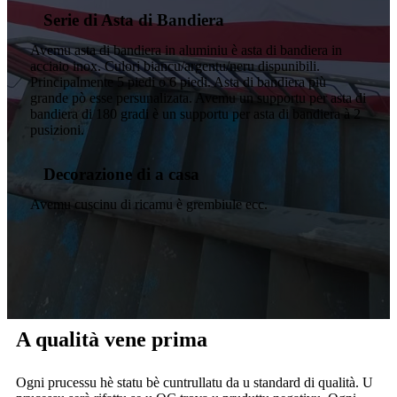
Serie di Asta di Bandiera
Avemu asta di bandiera in aluminiu è asta di bandiera in
acciaio inox. Culori biancu/argentu/neru dispunibili.
Principalmente 5 piedi o 6 piedi. Asta di bandiera più
grande pò esse persunalizata. Avemu un supportu per asta di
bandiera di 180 gradi è un supportu per asta di bandiera à 2
pusizioni.
Decorazione di a casa
Avemu cuscinu di ricamu è grembiule ecc.
A qualità vene prima
Ogni prucessu hè statu bè cuntrullatu da u standard di qualità. U