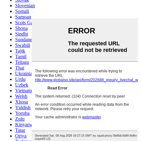
Slovenian
Somali
Samoan
Scots Gaelic
Shona
Sindhi
Sundanese
Swahili
Tajik
Tamil
Telugu
Thai
Ukrainian
Urdu
Uzbek
Vietnamese
Welsh
Xhosa
Yiddish
Yoruba
Zulu
Kinyarwanda
Tatar
Oriya