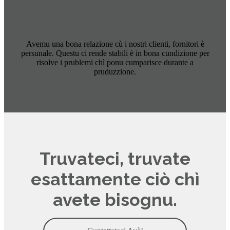
Avemu una bona relazione cù i nostri clienti, fornitori è
persunale. Questu ci rende stabili è in bona cundizione per
risolve i prublemi chì ponu cumparisce durante a
pruduzzione.
Truvateci, truvate
esattamente ciò chì
avete bisognu.