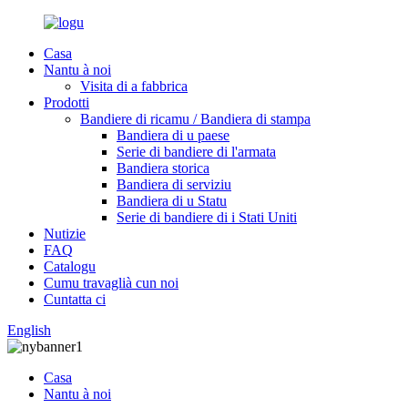
Casa
Nantu à noi
Visita di a fabbrica
Prodotti
Bandiere di ricamu / Bandiera di stampa
Bandiera di u paese
Serie di bandiere di l'armata
Bandiera storica
Bandiera di serviziu
Bandiera di u Statu
Serie di bandiere di i Stati Uniti
Nutizie
FAQ
Catalogu
Cumu travaglià cun noi
Cuntatta ci
English
Casa
Nantu à noi