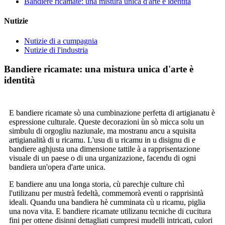
Bandiere ricamate: una mistura unica d'arte è identità
Nutizie
Nutizie di a cumpagnia
Nutizie di l'industria
Bandiere ricamate: una mistura unica d'arte è
identità
E bandiere ricamate sò una cumbinazione perfetta di artigianatu è
espressione culturale. Queste decorazioni ùn sò micca solu un
simbulu di orgogliu naziunale, ma mostranu ancu a squisita
artigianalità di u ricamu. L'usu di u ricamu in u disignu di e
bandiere aghjusta una dimensione tattile à a rapprisentazione
visuale di un paese o di una urganizazione, facendu di ogni
bandiera un'opera d'arte unica.
E bandiere anu una longa storia, cù parechje culture chì
l'utilizanu per mustrà fedeltà, commemorà eventi o rapprisintà
ideali. Quandu una bandiera hè cumminata cù u ricamu, piglia
una nova vita. E bandiere ricamate utilizanu tecniche di cucitura
fini per ottene disinni dettagliati cumpresi mudelli intricati, culori