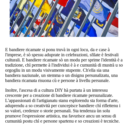
E bandiere ricamate si ponu truvà in ogni locu, da e case à
l'imprese, è sò spessu aduprate in celebrazioni, sfilate è festivali
culturali. E bandiere ricamate sò un modu per sprime l'identità è a
tradizione, chì permette à l'individui è à e cumunità di mustrà u so
orgogliu in un modu visivamente stupente. Ch'ella sia una
bandiera naziunale, un stemma o un disignu persunalizatu, una
bandiera ricamata risuona cù e persone à livellu persunale.
Inoltre, l'ascesa di a cultura DIY hà purtatu à un interessu
crescente per a creazione di bandiere ricamate persunalizate.
L'appassionati di l'artigianatu stanu esplorendu sta forma d'arte,
aduprendu a so creatività per cuncepisce bandiere chì riflettenu i
so valori, credenze o storie persunali. Sta tendenza ùn solu
prumove l'espressione artistica, ma favurisce ancu un sensu di
cumunità postu chì e persone spartenu e so creazioni è tecniche.