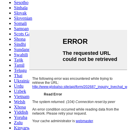
Sesotho
Sinhala
Slovak
Slovenian
Somali
Samoan
Scots Gaelic
Shona
Sindhi
Sundanese
Swahili
Tajik
Tamil
Telugu
Thai
Ukrainian
Urdu
Uzbek
Vietnamese
Welsh
Xhosa
Yiddish
Yoruba
Zulu
Kinyarwanda