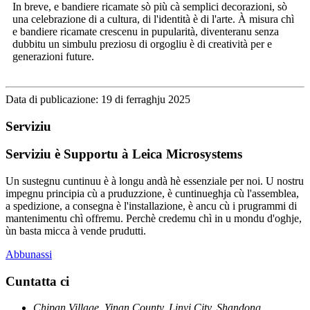
In breve, e bandiere ricamate sò più cà semplici decorazioni, sò
una celebrazione di a cultura, di l'identità è di l'arte. À misura chì
e bandiere ricamate crescenu in pupularità, diventeranu senza
dubbitu un simbulu preziosu di orgogliu è di creatività per e
generazioni future.
Data di publicazione: 19 di ferraghju 2025
Serviziu
Serviziu è Supportu à Leica Microsystems
Un sustegnu cuntinuu è à longu andà hè essenziale per noi. U nostru
impegnu principia cù a pruduzzione, è cuntinueghja cù l'assemblea,
a spedizione, a consegna è l'installazione, è ancu cù i prugrammi di
mantenimentu chì offremu. Perchè credemu chì in u mondu d'oghje,
ùn basta micca à vende prudutti.
Abbunassi
Cuntatta ci
Chipan Village, Yinan County, Linyi City, Shandong