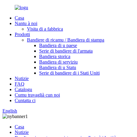
Casa
Nantu à noi
Visita di a fabbrica
Prodotti
Bandiere di ricamu / Bandiera di stampa
Bandiera di u paese
Serie di bandiere di l'armata
Bandiera storica
Bandiera di serviziu
Bandiera di u Statu
Serie di bandiere di i Stati Uniti
Nutizie
FAQ
Catalogu
Cumu travaglià cun noi
Cuntatta ci
English
Casa
Nutizie